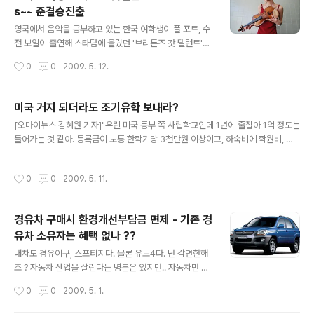
s~~ 준결승진출
페이지가 무채색이냐고 불만을 토로하시는 분들이 옆에 계
글 내용
시다면…”이라며 “그냥 싸다구 한대를 날려주시던지 입에
영국에서 음악을 공부하고 있는 한국 여학생이 폴 포트, 수
재갈을 물려주시기 바란다”라고 말했다.
전 보일이 출연해 스타덤에 올랐던 '브리튼즈 갓 탤런트'에
출연해 잠재력을 인정받았다. 현재 길드홀 뮤직 앤 드라마
작성시간
0
0
2009. 5. 12.
스쿨 졸업반인 손수경(23· 영국이름 Sue Son)양은 2일
저녁 ITV의 브리튼즈 갓 탤런트에 출연해 바네사 메이의
'스톰'을 연주해 관객들의 뜨거운 반응을 이끌어 냈다. 손양
미국 거지 되더라도 조기유학 보내라?
은 당초 이 프로그램에 오랜 친구이자 피아노를 전공하는
글 내용
[오마이뉴스 김혜원 기자]"우린 미국 동부 쪽 사립학교인데 1년에 줄잡아 1억 정도는
지닌과 함께 출연키로 하고 지난해 말 처음 오디션을 봤으
들어가는 것 같아. 등록금이 보통 한학기당 3천만원 이상이고, 하숙비에 학원비, 과
나 심사위원들로부터 퇴짜를 맞았다. 심사위원은 잠시 뒤
외비, 용돈까지. 달러가 올라가니 숨이 막힐 지경이지. 그런데다가 미국도 좋은 대학
그녀에게 "내일 와서 혼자 오디션을 보겠냐"고 물었고 그녀
으로 진학하려면 따로 특기 과외를 받는 건 필수잖아." "우리 둘째는 처음에 싱가포르
는 친구를 돌아보며 "잘 모르겠다"고 머뭇머뭇 답했다. 지
작성시간
0
0
2009. 5. 11.
로 보냈었거든. 교육환경이 좋다고 하더라구. 그러다보니 그쪽 애들 학력 수준이 워
닌과 고교 때부터 호흡을 맞춰온 손양은 친구를 뒤로 한채
낙 높아서 한두 학년 내려서 진학을 해야 하고, 진학을 한 뒤에도 계속 과외 선생을 붙
혼자 오디션을 봐야한다..
여 주지 않으면 따라가기가 어렵더라구. 그러지 않으면 인터내셔널 스쿨을 보내야하
경유차 구매시 환경개선부담금 면제 - 기존 경
는데, 거기도 서열이 있어서 호주, 미국, 영국 애들이 다는 학교는 1, 2년 기다려야 자
유차 소유자는 혜택 없나 ??
리가 난다더라구. 한 1년 기다려도 자리가 ..
글 내용
내차도 경유이구, 스포티지다. 물론 유로4다. 난 감면한해
조 ? 자동차 산업을 살린다는 명분은 있지만.. 자동차만 살
면 경제가 사냐 ? 정부나 이동통신 업체나 인터넷 서비스
작성시간
0
0
2009. 5. 1.
업체나.. 하는 생각들이 어찌 이렇게 똑같냐? 기존고객들은
생각안하고 무조건 신규고객에게만 해당하는 정책, 서비