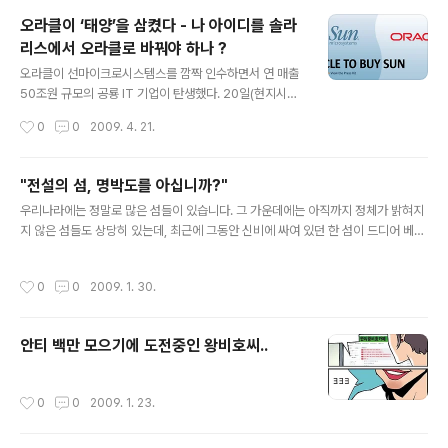
스, 이벤트.. 정말 지겹다. - 연말까지 한시조치..9월후 출고
오라클이 ‘태양’을 삼켰다 - 나 아이디를 솔라
차량 5년간 감면 [이데일리 안승찬기자] 경유 차량을 신규
리스에서 오라클로 바꿔야 하나 ?
로 구매할 경우 환경개선부담금이 최대 5년간 면제된다.
글 내용
지식경제부는 30일 `자동차산업 활성화 대책`의 일환으
오라클이 선마이크로시스템스를 깜짝 인수하면서 연 매출
로 올해 말까지 경유차량을 신규로 구매할 경우 환경개선
50조원 규모의 공룡 IT 기업이 탄생했다. 20일(현지시각)
부담금을 면제키로 했다고 밝혔다. 올해 내에 `유로4` 기
오라클은 선을 74억달러(주당 9.50달러)에 인수하기로 최
작성시간
0
0
2009. 4. 21.
준 경유차량을 신차로 구매해 등록하면 환경부담개선부담
종 합의했다고 발표했다. 이같은 인수 총액은 불과 몇 주전
금을 올해 하반기부터 4년간 면제받..
IBM이 선에 제시했던 인수가 70억달러(주당 9.40달러)
에 비해 4억 달러 가량 높아진 것이다. 선의 주가 수준에 비
"전설의 섬, 명박도를 아십니까?"
춰보면 42% 가량 프리미엄이 붙은 가격이다. 소프트웨어
글 내용
우리나라에는 정말로 많은 섬들이 있습니다. 그 가운데에는 아직까지 정체가 밝혀지
기업인 오라클은 서버 및 스토리지를 주축으로 한 하드웨
지 않은 섬들도 상당히 있는데, 최근에 그동안 신비에 싸여 있던 한 섬이 드디어 베일
어 기업 선을 전격 통합함으로써 소프트웨어부터 하드웨어
을 벗으면서 많은 관심이 집중되고 있습니다. 그 섬의 이름은 바로 명박도! 명박도의
전 부문에 걸친 IT 원스톱 서비스를 제공하는 공룡으로 거
자연과 지리 먼저 명박도에는 높이 솟아 있는 두 개의 봉우리가 있습니다. 이 봉우리
듭나게 됐다. 양사의 08년 회계연도 매출을 합치면 총 36
작성시간
0
0
2009. 1. 30.
는 각각 '줄파산'과 '줄도산'으로 명박도의 명물이라 할 수 있습니다. 사람이 살기 위
0억달러(약49조원), 종업원은 총 11만6500명에 달한다.
해서는 식수가 필요하게 마련인데, 명박도의 두 봉우리에서는 각각 마르지 않는 식수
또 양사의 기..
가 나오고 있습니다. 이 두 식수의 이름은 각각 '어청수'와 '한승수'인데, 주로 '어청
안티 백만 모으기에 도전중인 왕비호씨..
수'가 인기가 좋고 '한승수'는 있는 지 없는 지 모르는 사람들도 많습니다. '어청수'가
워낙 유명하다 보니 '어청수'가 나오는 ..
작성시간
0
0
2009. 1. 23.