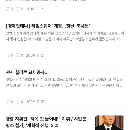
MySQL이 오라클의 수중으로 넘어가는 것을 우려하기 때
작성시간
0
0
2010. 1. 19.
문이다. MySQL에 관한 핵심 권한은 위데니우스가 설립했
던 MySQL AB사가 인수되면서 썬으로 넘어갔고, 오라클
이 썬을 인수하기로 하면서 오라클로 넘어가기 직전이다.
[경제안테나] 타임스퀘어' 개장…첫날 '북새통'
오라클에 따르면 인수가 늦어지면서 썬이 한 달에 1억달러
글 내용
경방과 신세계가 합작해 세운 서울 영등포 타임스퀘어. 신세계와 이마트, 교보문고까
씩 손해를 보고 있다고 한다. 반면 위데니우스는 썬의 손실
지 동시 입점한 이 초대형 쇼핑몰에 어제 하루만 50만명의 인파가 몰렸습니다. 16일
이 인수 승인을 정당화하는 이유가 될 수 없다며 맞서고 있
하루 신세계가 36억 원, 이마트가 15억 원의 매출을 올리는 등 입점업체들은 반가운
다. 오라클의 썬 인수에 반대하는 ‘HelpMySQL’ 캠페인도
비명을 질렀습니다. 주변 도로는 하루 종일 북새통을 이뤘습니다. [신애자/서울 구로
벌이고 있다. 3만여 명의 서명도 받았다. 오라클의 썬 인수
작성시간
0
0
2009. 9. 17.
동 : 보통 20분 정도 걸릴걸 지금 이거 생기고 2배 정도 더 소비하는 것 같아요. 시간
를 반대하던 유럽위원회(EC)는 지난달 오라클이 MySQL
적으로.] 타임스퀘어에 입점한 이마트과 교보문고를 대상으로 사업조정 신청을 낸 영
의 오픈소스 라이선스를 ..
세 상인들은 16일 중소기업청이 이를 받아들였음에도 불구하고 개점을 강행한 데 항
샤시 실리콘 교체공사..
의하는 시위를 벌였습니다. 이마트와 교보문고 측은 사업조정이 강제성이 없을 뿐만
글 내용
아니라 낙후된 주변 상권을 되살려 지역 상인들도..
몇일동안 장마라고 비 엄청 오더니.. 결국.. 실리콘이 새서.. 물이 들어오네요. 몇일동
안 두고 보다가 관리사무소 직원 불렀더니... 실리콘이 새서 그런거라구 전단지 하나
주고.. 휑.. 베란다 방수 전문기업 "시온" 베란다 앞 2개와 방2개의 창문, 부엌옆 창문
총 5개를 105만원에 계약 ( 비싸당~~ ) 오늘 아침부터 작업해서.. 누수있는 베란다
작성시간
0
0
2009. 7. 17.
쪽은 작업을 반쯤 했을떄 비가 오기 시작.. 일기예보에서는 오후에 비였는데.. 결국 오
전부터 비.. 가장 핵심부분이 어느정도 끝나서 오늘은 철수하고 비갠후에.. 다시 하기
로함. 벽에 물기가 있음 실리콘이 안붙는다고 해서.. 언제 끝낼수 있을지.. 우리 아파
경찰 지휘관 "저쪽 것 들어내!" 지휘 / 시민분
트에서도 물새는데들 많은것 같은데.. 다들 샤시 같은 시기에 해서.. 실리콘이 맛이 간
향소 철거, '계획적 진행' 의혹
곳이 많은듯..
글 내용