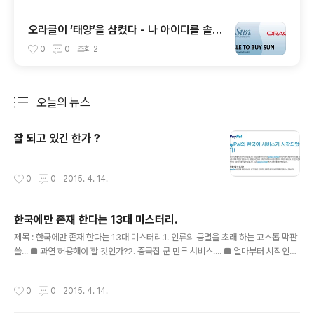
오라클이 ‘태양’을 삼켰다 - 나 아이디를 솔라
리스에서 오라클로 바꿔야 하나 ?
0
0
조회
2
오늘의 뉴스
분류 전체보기
주요 글 목록
잘 되고 있긴 한가 ?
작성시간
0
0
2015. 4. 14.
한국에만 존재 한다는 13대 미스터리.
글 내용
제목 : 한국에만 존재 한다는 13대 미스터리.1. 인류의 공멸을 초래 하는 고스톱 막판
쓸... ■ 과연 허용해야 할 것인가?2. 중국집 군 만두 서비스.... ■ 얼마부터 시작인
가?3. 영원히 풀리지 않는 숙제. ■ 엄마가 좋은가? 아빠가 좋은가?4. 신의 영역에
도전하는 숨겨진 진실. ■ 키 높이 깔창.... 허용해야 할 것인가? 말 것인가?5. 셜록홈
작성시간
0
0
2015. 4. 14.
즈도 속아버린 완벽한 트릭. ■ “오빠 믿지?”.... 과연 믿어야 하는가?6. 불특정 다수
를 노린 테러. ■ 음식점 배달 “방금 출발했어요”.... 과연 믿어야 하는가?7. 당신이 간