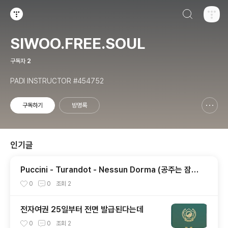
검색하기
티스토리
SIWOO.FREE.SOUL
구독자
2
PADI INSTRUCTOR #454752
구독하기
방명록
신고하기 레이어
열기
인기글
Puccini - Turandot - Nessun Dorma (공주는 잠못
들고) / Britain's Got Talent
0
0
조회
2
전자여권 25일부터 전면 발급된다는데
0
0
조회
2