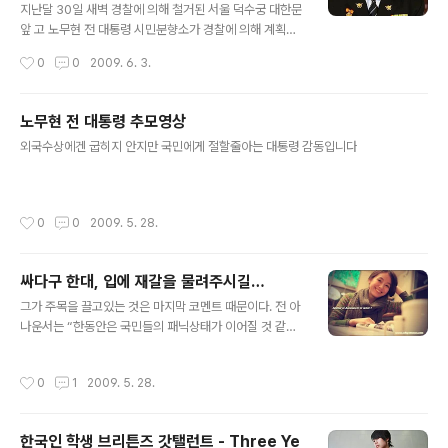
지난달 30일 새벽 경찰에 의해 철거된 서울 덕수궁 대한문
앞 고 노무현 전 대통령 시민분향소가 경찰에 의해 계획적
으로 철거됐다는 의혹이 제기됐다. 경찰은 이를 항의하기
작성시간
0
0
2009. 6. 3.
위해 방문한 민주당 지도부에게 "고의가 아닌 실수"라고 해
명한 바 있다. 전 국민의 애도 속에 치러진 노무현 전 대통
령의 영결식이 끝난 지 반나절도 지나지 않은 상황에서 경
노무현 전 대통령 추모영상
찰이 의도적으로 시민분향소를 난입, 분향소 천막 등을 철
글 내용
외국수상에겐 굽히지 안지만 국민에게 절할줄아는 대통령 감동입니다
거하고 영정을 훼손하려고 했다는 점에서 파문이 예상된
다. 특히 경찰 수뇌부가 시민분향소 철거를 항의하는 야당
지도부에게 허위 보고를 하거나 부하 경찰에게 책임을 전
가한 것으로 확인될 경우 책임자에 대한 문책이 불가피할
작성시간
0
0
2009. 5. 28.
것으로 보인다. 민주당은 1일 논평을 내고 "경찰청장은 분
향소 훼손에 대한 진상을 명백히 밝히고,..
싸다구 한대, 입에 재갈을 물려주시길…
글 내용
그가 주목을 끌고있는 것은 마지막 코멘트 때문이다. 전 아
나운서는 “한동안은 국민들의 패닉상태가 이어질 것 같다.
노 전 대통령의 서거를 두고 아직까지 의견이 분분하며 앞
으로도 그럴 것 같다”며 “지금은 어떠한 말보다 잠시라도
작성시간
0
1
2009. 5. 28.
조용히 그 분의 넋을 기리고 추모하는 것이 국민의 한 사람
으로써 마지막으로 해야할 도리가 아닌가 생각해본다”고
말했다. 이어 전 아나운서는 “야구장에서 치어리더가 없어
한국인 학생 브리튼즈 갓탤런트 - Three Ye
졌다, 왜 방송국에서 예능을 안 하느냐, 왜 포털사이트 메인