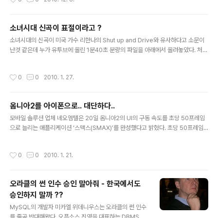
보고나서 한마디 하고 싶었던 것을 아고라에 올려봅니다.
담배값 인상에 관한 이야기가 끊임없이 흘러나왔었죠? 담
배값 인상에 대한 근거는 국민건강을 위해서 흡연율을 줄
소녀시대 신곡이 표절이라고 ?
여야한다는 것이었고요. 보건복지부의 발표에 따르자면...
글 내용
담배값이 어느 정도 인상되어야 금연을 하겠느냐는 설문조
소녀시대의 신곡이 미국 가수 리한나의 Shut up and Drive와 유사하다고 소문이
사에서 8천원 수준이라는 응답이 제일 많았다나요? 보건
난것 같은데 누가 유투브에 올린 1분40초 분량의 파일을 아래에서 올려놓았다. 처음
복지부 장관님께선 이 내용을 근거로 향후 3년간인가? 암
에는 소녀시대의 뮤직비디오, 그리고 리한나의 뮤직비디오를 그리고 나중에는 스피
튼 담배값을 5천원까지 인상해서 흡연률을 낮추겠다고 그
커 양쪽으로 한곡씩의 노래를 .. 이미지는 같은것 같은데.. 전문가가 아니라서.. 잘 모
작성시간
0
0
2010. 1. 27.
랬었습니다. 그리고 올해나 내년쯤에는 담배값을 한갑당
르겠당.. 아래에서 각각 뮤직비디오 링크를 해놨으니까.. 계속 비교해 보는수밖에..
천원씩..
옴니아2를 아이폰으로.. 대단하다..
글 내용
모바일 솔루션 업체 네오엠텔은 20일 옴니아2의 UI의 구동 속도를 초당 50프레임
으로 늘리는 애플리케이션 ‘스맥스(SMAX)’를 완성했다고 밝혔다. 초당 50프레임
은 부드럽고 빠른 UI 구동의 최강자인 애플 아이폰과 같은 수준이다. 한 마디로 기계
는 옴니아2고 속도는 아이폰이 되는 것이다. 네오엠텔에 따르면 직렬이었던 그래픽
작성시간
0
0
2010. 1. 21.
처리 방식을 병렬로 바꾸면서 연산 효율성을 늘렸다. 이 애플리케이션을 개발하기 위
해 약 1년간 연구에 매진했다는 후문이다. 사실 네오엠텔은 지난해 일부 IT전문 매체
등을 통해 스맥스 개발 계획을 알렸었다. 이처럼 다소 늦게 화제를 모으고 있는 이유
오라클의 썬 인수 승인 말아줘 - 한국에서도
는 애플리케이션을 적용한 모습이 동영상을 통해 생생하게 보여졌기 때문이다. 말로
승인하지 말까 ??
만 들었을 때는 실감을 못했던 네티즌들이 ‘아이폰처럼 구..
글 내용
MySQL의 개발자 미카엘 위데니우스는 오라클의 썬 인수
를 줄곧 반대해왔다. 오픈소스 진영을 대표하는 DBMS인