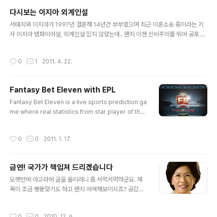
과한 혈육. ■ 식당이모.... 과연 가족으로 인정해야 하는가?8. 솔로몬도 두손 든 미스
다시보는 이지아 외계인설
테리. ■ 영화관 의자 팔걸이.... 과연 어느 쪽이 내 것인가?9. 인류가 낳..
글 내용
서태지와 이지아가 1997년 결혼해 14년간 부부였으며 최근 이혼소송 중이라는 기
사 이지아 뱀파이어설, 외계인설 믿지 않았는데.. 왠지 이젠 신비주의를 뛰어 공포 그
자체다 ㄷㄷ ★다시보는 이지아 외계인설★ 우리 나라 인터넷 역사를 통틀어 지금까
지 해결 못한 난제들이 있는데, 딸기를 들고 야릇한 표정을 짓는 딸녀, 지하철에서 개
작성시간
0
1
2011. 4. 22.
똥 안 치우고 내린 개똥녀, 등이 있다. 그런데 딸녀는 대충 외국 사람인 것으로 결론이
났고, 개똥녀는 일반인이라서 사실 공개된 정보도 적고, 찾는게 무척이나 힘들다. 하
지만 유명인, 공공인사, 연예인이라면 사정이 다르다. 전국민이 다 아는 사람이기에
Fantasy Bet Eleven with EPL
학교 다닐 때 같이 다녔다거나, 옆집에 산다거나, 부모를 안다거나, 어떻게든 아는 사
글 내용
람이 있기 마련이고.. 그런 소문들이 퍼지게 ..
Fantasy Bet Eleven is a live sports prediction ga
me where real statistics from star player of the
EPL are reflected in the fantasy team that you cr
eate in real time! ( http://www.facebook.com/Fa
작성시간
0
0
2011. 1. 17.
ntasyBET11?v=wall )
금연! 국가가 책임져 드리겠습니다
글 내용
오랫만에 아고라에 글을 올리려니 좀 서먹서먹하군요. 제
목이 조금 쌩뚱맞기도 하고 왠지 어색해보이시죠? 공감이
가실려는지 모르겠습니다만, 며칠전 진수희 보건복지부 장
관님의 담배값 인상에 관한 한국일보와의 인터뷰 기사를
작성시간
0
0
2010. 12. 6.