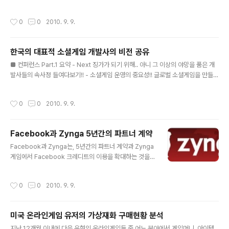
내자, 국내외 중소 게임사들의 눈과 귀는 ‘소셜 네트워크 게임(SNG)’으로 집중되기
시작했다. 기존 MMORPG와는 다른 유저층으로 이루어진 새로운 파이, 그리고 소
작성시간
0
0
2010. 9. 9.
규모의 인력과 비용으로 온라인 게임 못지 않은 수익을 낼 수 있다는 가능성은 개발
자라면 누구라도 뿌리치기 힘든 유혹일 것이다. 그 가운데 한게임은 자사의 첫 소셜
네트워크 게임인 RichTown을 통해 올 7월 페이스북 SNG시장에 첫 도전장을 내밀
한국의 대표적 소셜게임 개발사의 비전 공유
었다. RichTown을 기획한 김기용 PM은 9월 8일 코엑스 인터콘티넨탈호텔 하모니
글 내용
볼륨에서 개최된 NHN DeVi..
■ 컨퍼런스 Part.1 요약 - Next 징가가 되기 위해.. 아니 그 이상의 야망을 품은 개
발사들의 속사정 들여다보기!! - 소셜게임 운영의 중요성!! 글로벌 소셜게임을 만들고
나면 24시간 풀가동 CS센터가 되야 한다. - 소셜게임 만들때는 보다 가볍게, 보다
쉽게, 보다 재미있게!!! - 소셜게임 보다 빠르게! Seed를 항상 생각하고 전략적으로
작성시간
0
0
2010. 9. 9.
움직여야 한다. 요즘은 개발자들에게는 기회의 시대이며 혁명시대입니다. 90년대말
인터넷 붐을 지켜보기만 했던 사람들에게는 요새 전세계적으로 불어닥치는 소셜바
람의 따뜻한 온기는 기업과 개인을 막라하고 새로운 장을 마련해주고 있습니다. 그
Facebook과 Zynga 5년간의 파트너 계약
중 전세계적으로 소셜그래프를 등에 업고 무서운 속도로 성장하면서 맥버거보다 싸
글 내용
고 가격으로 온라인 사용자의 주머니를 쏘옥~..
Facebook과 Zynga는, 5년간의 파트너 계약과 Zynga
게임에서 Facebook 크레디트의 이용을 확대하는 것을
발표했다. 수개월에 걸친 갈등 끝에, Zynga와 Faceboo
k이 화해했다 ― 적어도 지금은.Zynga의 최근의 불만이
작성시간
0
0
2010. 9. 9.
나, Facebook을 버릴 각오가 있다고 하는 보도가 있었지
만, 양사는 「5년간의 전략적 관계」에 합의 했다.「Faceboo
k은 2007년에 플랫폼을 개방한 선구자이며, 불과 3년 후
미국 온라인게임 유저의 가상재화 구매현황 분석
의 지금, 매일 몇천만이라고 하는 Facebook 유저가, Far
글 내용
mVille, Caf World로부터 Treasure Isle, Mafia War
지난 12개월 이내에 다음 유형의 온라인게임들 중 어느 분야에서 게임머니, 아이템