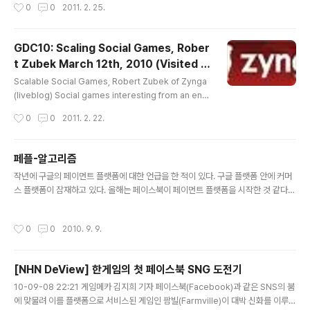
작성시간
0
0
2011. 2. 25.
일 사업 전략 | SK컴즈 오픈소셜사업팀 박지연 차장 http://slidesha.re/hvlgh8 *
눈에 띄는 건 ‘모바일 플랫폼’ 확장 기술이다. 요컨대 지금
* * T Store의 현재와 SNG | SKT 컨텐츠마켓사업팀 김지은 매니져 http://slide
껏 웹이나 인쇄매체에 주력..
sha.re/i7H9Nn * * * 2011 개발사 지원 프로그램 | SK컴즈 오픈소셜사업팀 최윤
GDC10: Scaling Social Games, Rober
난 차장 http://slidesha.re/g3lpJb * * * 20..
t Zubek March 12th, 2010 (Visited 1
글 내용
4683 times) Tags: gdc, gdc10, socia
Scalable Social Games, Robert Zubek of Zynga
l games
(liveblog) Social games interesting from an engi
neering point of view sinc ethey live at the inter
작성시간
0
0
2011. 2. 22.
section of games and web. We spend time think
ing about making games fun, making players wa
nt to come back. We know those engineering ch
페플-알고리즘
allenges, but the web introduces its own set, es
글 내용
작년에 구글의 페이먼트 플랫폼에 대한 언급을 한 적이 있다. 구글 플랫폼 안에 커머
pecially around users arriving somewhat unpre
스 플랫폼이 잠재하고 있다. 올해는 페이스북이 페이먼트 플랫폼을 시작한 것 같다.
dictably, effects where hug..
페이스북이 구글 체크아웃을 기획한 Prashant Fuloria를 스카웃한 것은 의미심장
하다. 아직은 테스트 단계이긴 하나 Pay with Facebook 기능이 작동하고 있다는
작성시간
0
0
2010. 9. 9.
것은 페이스북이 구글에 이어 페이먼트 플랫폼을 구축하게 되었음을 의미한다. Fac
ebook Meets Google Checkout Common Business Models for Face
book Applications에 보면 아래와 같이 나와 있다. 소셜 미디어의 수익모델이 어
[NHN DeView] 한게임의 첫 페이스북 SNG 도전기
떻게 구성되어 있는지 잘 볼 수 있다. 눈에 띄는 것은 Virtual Credits / Vi..
글 내용
10-09-08 22:21 게임메카 김지희 기자 페이스북(Facebook)과 같은 SNS의 붐
에 맞물려 이를 플랫폼으로 서비스된 게임인 팜빌(Farmville)이 대박 신화를 이루어