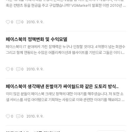
s까지 우리의 게임을 플레이 하고 있다」 라고 Zynga의 M
혹은 컨텐츠 등을 현금을 주고 구입했습니까? VGMarke이 발표한 이번 2010년 가
ark Pincus CEO가 프레스 릴리스에서 말하고 있다.「우
상재화 보고서는 총 대상자 2221명, 13세에서 64세 사이의 연령 분포도를 갖고 있
리는 Facebo..
으며 PlaySpan Marketplace, Facebook 그리고 Ultimate Game Card 구매
작성시간
0
0
2010. 9. 9.
자를 대상으로 이루어졌습니다. VGMarket의 조사결과에 따르면 미국 온라인게임
유저 4명중 3명은 온라인게임 상에서의 가상재화 를 구매해 본 적이 있는것으로 나
타났습니다. 이중 64%의 유저는 매월 적어도 한번 이상 구매하고 있으며, 9%의 유
페이스북의 정책변화 및 수익모델
저는 매일 적어도 한번 이상 구매하고 있다고 답해 아시아 시장에 먼저 도입되었던
글 내용
가상재화 판매를 통한 과금..
페이스북이 IT 분야에서 가진 잠재력은 누구나 인정할 것이다. 4억명이 넘는 회원수
그리고 함께 연동되는 수많은 어플리케이션과 웹사이트를 기반으로 그들은 이미 IT
업계에 큰 영향을 끼치고 있다. 하지만 페이스북은 아직까지 이렇다할 수익 모델을
가지고 있지 않았다. 구글이 검색엔진을 기반으로 다양한 수익모델을 개발했고, 애플
작성시간
0
0
2010. 9. 9.
이 아이 시리즈를 기반으로 앱 스토어에서 성공을 거두는 반면 이 신생 기업은 그런
준비를 하지 못했다. 그런데 최근 페이스북이 변화의 움직임을 보이고 있다. 사업을
지속적으로 유지, 성장하기 위한 수익 모델 창출에 적극적으로 나서고 있는 것이다.
페이스북이 생각해낸 돈벌이가 싸이월드와 같은 도토리 방식..
(※ 본 포스팅은 여러 기사들을 참고했습니다. 기사 원문은 하단의 링크를 참조해주세
글 내용
요.) 디젤 캠은 의류업체인 디젤 매장에서 고객이 마음에 ..
이미 많은 분들이 페이스북 크레딧 정책에 대한 이야기를 해주셨습니다. 저 또한 소
셜 서비스를 사업 아이템으로 기획하는 사람으로 이와 관련한 이야기를 해보려고 합
니다. 다들 아시겠지만 오늘은 자신들이 구축한 플랫폼에서 영악하게 돈을 벌어들이
고 있는 페이스북 크레딧 서비스를 소개해 보려고 합니다. - 페이스북의 최대 경쟁상
작성시간
0
0
2010. 9. 9.
대는 아마존? - 이베이와 페이스북, 아마존 가상화폐 전쟁이 시작되다 - 페이스북의
정책 변화와 새로운 수익 모델들.. 페이스북이 말하는 '크레딧' 서비스는 무었인가?
크레딧 서비스는 일종의 결제대행 서비스 또는 가상 화폐 서비스 정도로 정의가 가능