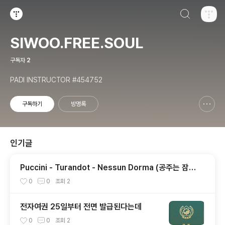
검색하기
티스토리
SIWOO.FREE.SOUL
구독자
2
PADI INSTRUCTOR #454752
구독하기
방명록
신고하기 레이어
열기
인기글
Puccini - Turandot - Nessun Dorma (공주는 잠못
들고) / Britain's Got Talent
0
0
조회
2
전자여권 25일부터 전면 발급된다는데
0
0
조회
2