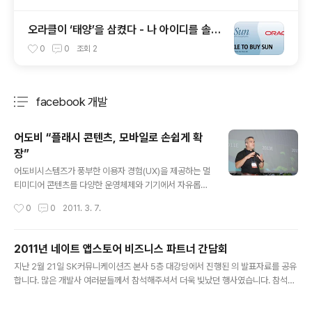
오라클이 ‘태양’을 삼켰다 - 나 아이디를 솔라
리스에서 오라클로 바꿔야 하나 ?
0
0
조회
2
facebook 개발
분류 전체보기
주요 글 목록
어도비 “플래시 콘텐츠, 모바일로 손쉽게 확
장”
글 내용
어도비시스템즈가 풍부한 이용자 경험(UX)을 제공하는 멀
티미디어 콘텐츠를 다양한 운영체제와 기기에서 자유롭게
배포할 수 있는 ‘N스크린’ 전략을 본격화한다. 한국어도비
작성시간
0
0
2011. 3. 7.
시스템즈는 3월7일 서울 코엑스에서 ‘어도비 리프레시’ 세
미나를 열고 이와 관련한 개발자와 디자이너, 콘텐츠 제작
사 지원 전략을 소개했다. ‘어도비 리프레시’는 지난해 10
2011년 네이트 앱스토어 비즈니스 파트너 간담회
월 미국 LA에서 연 글로벌 컨퍼런스 ‘어도비 맥스’ 주요 발
글 내용
지난 2월 21일 SK커뮤니케이션즈 본사 5층 대강당에서 진행된 의 발표자료를 공유
표 내용을 나라별로 요약해 소개하고자 마련된 행사다. 이
합니다. 많은 개발사 여러분들께서 참석해주셔서 더욱 빛났던 행사였습니다. 참석해
번 행사에는 어도비 플래시 기술 전문가들이 방한해 최신
주신 모든 개발사 여러분들께 감사드립니다. 네이트 앱스토어 현황 | SK컴즈 오픈소
동향과 어도비 관련 기술 및 제품 소개를 진행했다. ‘리치
셜사업팀 김영을 부장 http://slidesha.re/gqLHnG * * * 네이트 앱스토어 모바
앱’ 한 번 개발해 다양한 기기로 배포 이번 발표에서 가장