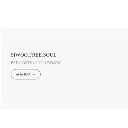
:
SIWOO.FREE.SOUL
PADI INSTRUCTOR #454752
구독하기