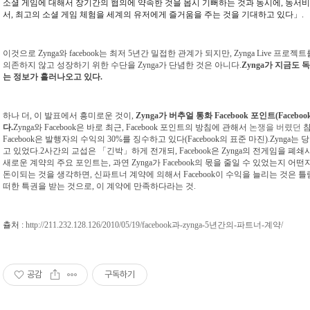
소셜 게임에 대해서 장기간의 협의에 약속한 것을 몹시 기뻐하는 것과 동시에, 동서
서, 최고의 소셜 게임 체험을 세계의 유저에게 즐거움을 주는 것을 기대하고 있다」.
이것으로 Zynga와 facebook는 최저 5년간 밀접한 관계가 되지만, Zynga Live
의존하지 않고 성장하기 위한 수단을 Zynga가 단념한 것은 아니다.
Zynga가 지금도
는 정보가 흘러나오고 있다.
하나 더, 이 발표에서 흥미로운 것이,
Zynga가 버추얼 통화 Facebook 포인트(Facebo
다.
Zynga와 Facebook은 바로 최근, Facebook 포인트의 방침에 관해서
논쟁을 버렸던
참
Facebook은 발행자의 수익의 30%를 징수하고 있다(Facebook의 표준 마진).Zynga는
고 있었다.2사간의 교섭은 「긴박」하게 전개되, Facebook은 Zynga의 전게임을 
새로운 계약의 주요 포인트는, 과연 Zynga가 Facebook의 몫을 줄일 수 있었는지 어
돈이되는 것을 생각하면, 신파트너 계약에 의해서 Facebook이 수익을 늘리는 것은 틀림
떠한 특권을 받는 것으로, 이 계약에 만족하다라는 것.
츌처 :
http://211.232.128.126/2010/05/19/facebook과-zynga-5년간의-파트너-계약/
공감
구독하기