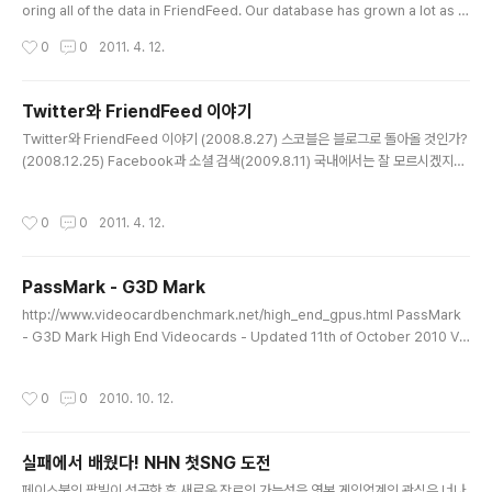
oring all of the data in FriendFeed. Our database has grown a lot as o
ur user base has grown. We now store over 250 million entries and a
작성시간
0
0
2011. 4. 12.
bunch of other data, from comments and "likes" to friend lists. As our
database has grown, we have tried to iteratively deal with the scaling
issues that come with rapid growth. We did the typica..
Twitter와 FriendFeed 이야기
글 내용
Twitter와 FriendFeed 이야기 (2008.8.27) 스코블은 블로그로 돌아올 것인가?
(2008.12.25) Facebook과 소셜 검색(2009.8.11) 국내에서는 잘 모르시겠지만
해외에서는 Twitter라는 ‘소셜 메시징’ 서비스가 매우 인기입니다. 우리나라에서는
‘마이크로 블로그’라고 알려진 Playtalk이나 Me2day의 원조 서비스로 잘알려져
작성시간
0
0
2011. 4. 12.
있습니다만 제가 ‘소셜 메시징’이라고 한데는 다른 이유가 있습니다. 저는 웹 2.0을
초고속 인터넷망으로 인해 사람들이 인터넷에 직접 참여하면서 나온 문화적 결과라
고 해석한 바 있습니다. 따라서, 우리 나라에서 나타난 (인터넷) 문화 현상이 해외에
PassMark - G3D Mark
서도 공통적으로 나타나고 있죠. 마이스페이스나 페이스북은 아이러브스쿨이나 싸
글 내용
이월드와 같은 동인(..
http://www.videocardbenchmark.net/high_end_gpus.html PassMark
- G3D Mark High End Videocards - Updated 11th of October 2010 Vi
deocard PassMark G3D Score GeForce GTX 480 3,542 GeForce G
TX 470 2,953 Radeon HD 5870 2,628 Radeon HD 5970 2,536 Quadr
작성시간
0
0
2010. 10. 12.
o 5000 2,535 GeForce GTX 465 2,451 Radeon HD 5850 2,420 GeFo
rce GTX 460 2,316 GeForce GTX 285 2,037 Radeon HD 5830 2,016
Radeon HD 4890 1,943 GeForce GTX ..
실패에서 배웠다! NHN 첫SNG 도전
글 내용
페이스북의 팜빌이 성공한 후 새로운 장르의 가능성을 엿본 게임업계의 관심은 너나