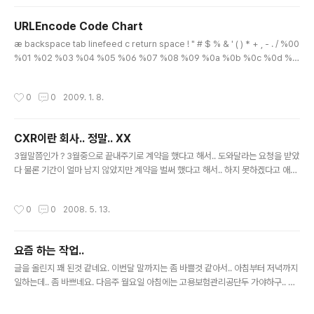
T U V W X Y Z [ \ ] ^ _ 48 49 50 51 52 53 54 55 56 57 58 59 60 61 62
63 64 65 66 67 68 69 70 71 72 73 74 75 76 7..
URLEncode Code Chart
글 내용
æ backspace tab linefeed c return space ! " # $ % & ' ( ) * + , - . / %00
%01 %02 %03 %04 %05 %06 %07 %08 %09 %0a %0b %0c %0d %0
e %0f %10 %11 %12 %13 %14 %15 %16 %17 %18 %19 %1a %1b %1c %
1d %1e %1f %20 %21 %22 %23 %24 %25 %26 %27 %28 %29 %2a %
작성시간
0
0
2009. 1. 8.
2b %2c %2d %2e %2f 0 1 2 3 4 5 6 7 8 9 : ; ? @ A B C D E F G H I J K L
M N O P Q R S T U V W X Y Z [ \ ] ^ _ %30 %31 %32 %33 %34 %35 %3
6 %37 %38 %39 %3a %3..
CXR이란 회사.. 정말.. XX
글 내용
3월말쯤인가 ? 3월중으로 끝내주기로 계약을 했다고 해서.. 도와달라는 요청을 받았
다 물론 기간이 얼마 남지 않았지만 계약을 벌써 했다고 해서.. 하지 못하겠다고 애기
하라고 해두고 마음편하게 있었는데.. 거기서는 얼마나 급했는지.. 하여간 작업은 시
작되었지만 자료가 충분치 않다. 데이터베이스 설계문서도 없단다. 시간이 얼마 남지
작성시간
0
0
2008. 5. 13.
않아.. 별수없이 중간중간 자료요청을 하기로 하고 시작했으나.. 문제는 자료가 제대
로 도착하지 않는것.. 또한 원래 없었던 항목까지 정보를 줬으니.. 하라는 요청.. 처음
계획에는 없었는데.. 관련 문서가 왔길래.. 왜 보내주나.. 시간이 없으니.. 무시하기로
요즘 하는 작업..
한것인데 이제와서는 그떄 문서줄때 왜 애기 안했냐네 ? 그래.. 이건 해주되.. 딴거 하
글 내용
느를 밀어버렸다. 합격률계산.. ..
글을 올린지 꽤 된것 같네요. 이번달 말까지는 좀 바쁠것 같아서.. 아침부터 저녁까지
일하는데.. 좀 바쁘네요. 다음주 월요일 아침에는 고용보험관리공단두 가야하구.. 이
번달 말까지 끝내야 하는 작업은 끝이 안보이구.. 오늘 검색 부분 보니.. 까마득하군
요. 정보도 모르는 검색을 만들어야 하니.. 관련 자료 준다고 하고선 주지도 않구.. 오