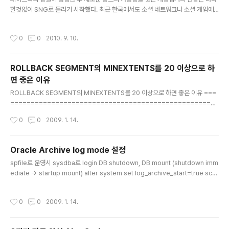
할것없이 SNG로 몰리기 시작했다. 최근 한국에서도 소셜 네트워크나 소셜 게임에
대한 세미나가 여러차례 진행되었고, 게임 관련 매체에서도 SNG라는 장르에 대해
비중있게 다루어주고 있다. 9월 8일 NHN의 개발자들이 한자리에 모인 2010 NHN
작성시간
0
0
2010. 9. 10.
Deview에서, Facebook의 시장에 첫발을 내딛은 NHN의 소셜 네트워크 게임인
Richtown의 사례에 대한 발표가 있었다. 새로운 시장으로의 도전과 높은 진입장벽
으로 인한 시행착오, 그리고 앞으로의 가능성까지... NHN의 최초 SNG이며 Faceb
ROLLBACK SEGMENT의 MINEXTENTS를 20 이상으로 하
ook을 통해 전세계의 게이머를 대상으로 서비스된 소셜게임, Richtown의 사례를
면 좋은 이유
김기영 PM이 직접 발표를 통해 소개해 ..
글 내용
ROLLBACK SEGMENT의 MINEXTENTS를 20 이상으로 하면 좋은 이유 ===
===================================================
=== PURPOSE 이 자료는 다음과 같은 주제에 대하여 소개하는 자료이다. 이 문서
작성시간
0
0
2009. 1. 14.
는 database application의 요구 사항을 충족시키기 위해 고려되어 져야 할 roll
back segment tablespace 구성에 관한 내용을 담고 있다. Creating, Optimi
zing, and Understanding Rollback Segments -Rollback Segment 구성
Oracle Archive log mode 설정
과 기록 방식 -Transaction에 Rollback Segment를 할당하는 Oracle 내부 메
글 내용
spfile로 운영시 sysdba로 login DB shutdown, DB mount (shutdown imm
커니즘 -Rollback Segme..
ediate -> startup mount) alter system set log_archive_start=true sco
pe=spfile; alter system set log_archive_dest_1='아카이브 파일이 저장될
경로' scope=spfile; alter system set log_archive_format='파일이름_%t
작성시간
0
0
2009. 1. 14.
_%s_%r.arc' scope=spfile; alter database archivelog; alter database
open; Archive log mode 확인 select log_mode from v$database; ->
Archive log mode..