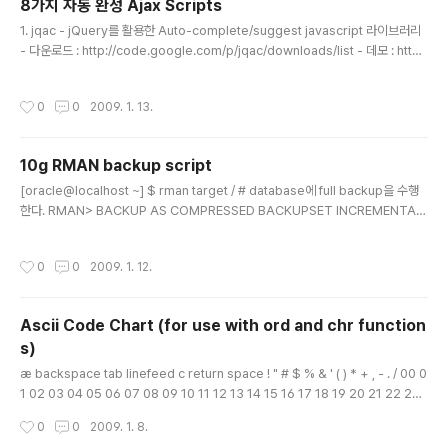
8가지 자동 완성 Ajax Scripts
글 내용
1. jqac - jQuery를 활용한 Auto-complete/suggest javascript 라이브러리
- 다운로드 : http://code.google.com/p/jqac/downloads/list - 데모 : htt
p://www.cs.bgu.ac.il/~ygleyzer/files/utils/jqac/jqac_example.html 2.
AutoComplete 1.2 - prototype과 scriptaculous를 활용한 Auto-complet
작성시간
0
0
2009. 1. 13.
e javascript 라이브러리 - 다운로드 : http://www.beauscott.com/example
s/autocomplete/autocomplete.zip - 데모 : http://www.beauscott.com/
examples/autocomple..
10g RMAN backup script
글 내용
[oracle@localhost ~] $ rman target / # database에 full backup을 수행
한다. RMAN> BACKUP AS COMPRESSED BACKUPSET INCREMENTAL
LEVEL 0 DATABASE 2 TAG rman_db_full 3 FORMAT '/home/oracle/ba
ckup/%d.%T.%u.dbfull.rman'; # level 0 full backup 수행이후의 증분에 대
작성시간
0
0
2009. 1. 12.
해 incremental backup을 수행한다. RMAN> BACKUP AS COMPRESSED
BACKUPSET INCREMENTAL LEVEL 1 DATABASE 2 TAG rman_db_inc
3 FORMAT '/home/oracle/backup/%d.%T.%u.dbinc.rm..
Ascii Code Chart (for use with ord and chr function
s)
글 내용
æ backspace tab linefeed c return space ! " # $ % & ' ( ) * + , - . / 00 0
1 02 03 04 05 06 07 08 09 10 11 12 13 14 15 16 17 18 19 20 21 22 23
24 25 26 27 28 29 30 31 32 33 34 35 36 37 38 39 40 41 42 43 44 4
작성시간
0
0
2009. 1. 8.
5 46 47 0 1 2 3 4 5 6 7 8 9 : ; ? @ A B C D E F G H I J K L M N O P Q R S