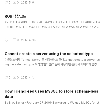
작성시간
0
0
2012. 5. 9.
붙었다 하기에 디자인에 좀 어려움이 있습니다. overflow:hidden; 으로 하면, div
박스 밖으로 넘치는 것은 보여주지 않고 그냥 숨겨 버립니다. 스크롤바도 붙지 않습
니다. 특별한 목적이 있을 때에만 쓰입니다. white-space:nowrap; 문자열이 길
RGB 색상코드
면 다음줄로 자동으로 행갈이가 되는데, nowrap 은 행갈이를 하지 말고 한 줄로 길
글 내용
게 ..
#93DAFF #98DFFF #9DE4FF #A2E9FF #A7EEFF #ACF3FF #B0F7FF #
B4FBFF #B9FFFF #C0FFFF #87CEFA #91D8FA #A5D8FA #AFDDFA #
B9E2FA #C3E7FA #CDECFA #D7F1FA #E1F6FA #EBFBFF #00BFFF #0
AC9FF #14D3FF #1EDDFF #28E7FF #32F1FF #3CFBFF #46FFFF #96F
작성시간
0
0
2012. 4. 18.
FFF #C8FFFF #00A5FF #00AFFF #00B9FF #00C3FF #00CDFF #00D
7FF #00E1FF #00EBFF #00F5FF #00FFFF #1EA4FF #28AEFF #32B8F
F #3CC2FF #46CCFF #50D6FF #5AE0FF #6EE0FF #6EEAFF #78F3F..
Cannot create a server using the selected type
글 내용
이클립스에서 Tomcat Server를 생성하려고 할때Cannot create a server us
ing the selected type 이 발생한다면(기존에 사용하던 톰켓 서버 위치가 변경되
었을 경우 이러한 에러가 난다고 함)WorkSpace 안에 있는 다음의 경로를 찾아( .
metadata\.plugins\org.eclipse.core.runtime\.settings )org.eclipse.ws
작성시간
0
0
2012. 4. 1.
t.server.core.prefsorg.eclipse.jst.server.tomcat.core.prefs2개 파일을
지워준다. 이클립스 재시작후 다시 추가 모드
How FriendFeed uses MySQL to store schema-less
data
글 내용
By Bret Taylor · February 27, 2009 Background We use MySQL for st