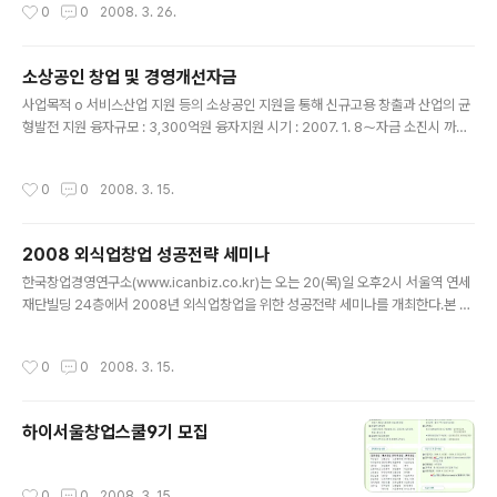
작성시간
0
0
2008. 3. 26.
늘이 화요일이니 딱 6일 남았네요. 흐흐..
소상공인 창업 및 경영개선자금
글 내용
사업목적 o 서비스산업 지원 등의 소상공인 지원을 통해 신규고용 창출과 산업의 균
형발전 지원 융자규모 : 3,300억원 융자지원 시기 : 2007. 1. 8～자금 소진시 까지
신청대상 o 제조업, 건설업, 운송업, 광업 : 상시종업원 10인 미만 업체 o 도·소매업
등 각종 서비스업 : 상시종업원 5인 미만 업체 * 융자지원 제외 대상: 금융·보험업, 사
작성시간
0
0
2008. 3. 15.
치향락적 소비나 투기를 조장하는 업종 융자지원범위 : 소상공인 창업 및 경영개선에
필요한 자금 융자지원조건 o 대출금리(변동금리) : 연 5.4%(재해복구시 재해복구자
금 금리로 지원) o 대출한도 : 5천만원 o 대출기간 : 5년 이내(거치기간 1년 이내 포
2008 외식업창업 성공전략 세미나
함) o 상환방식 : 1년 거치 후 4년간 대출금액의 70%는 3개월마다 균등 분할 상환
글 내용
하고 30%..
한국창업경영연구소(www.icanbiz.co.kr)는 오는 20(목)일 오후2시 서울역 연세
재단빌딩 24층에서 2008년 외식업창업을 위한 성공전략 세미나를 개최한다.본 세
미나는 부족한 창업자금 조달 방법 및 자금 활용법, 외식업 예상매출 산출기법과 구
체적인 운영전략 등의 내용으로 진행된다. 이론뿐만 아니라 현재 운영되고 있는 고기
작성시간
0
0
2008. 3. 15.
전문매장 탐방을 통해 창업 실전감각을 높일 수 있는 기회가 제공된다. 이 모든 과정
은 무료로 진행되며 사전예약을 꼭 해야한다. (문의) 02-959-5555
하이서울창업스쿨9기 모집
작성시간
0
0
2008. 3. 15.