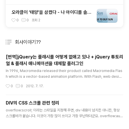
오라클이 ‘태양’을 삼켰다 - 나 아이디를 솔라
리스에서 오라클로 바꿔야 하나 ?
0
0
조회
2
회사이야기??
분류 전체보기
주요 글 목록
[번역]jQuery는 플래시를 어떻게 없애고 있나 + jQuery 튜토리
얼 & 플래시 애니메이션을 대체할 플러그인
글 내용
In 1996, Macromedia released their product called Macromedia Flas
h which is a vector-based animation platform. With Flash, web design
ers were now able to create animations using a timeline and vector d
작성시간
0
0
2012. 7. 17.
esign tools as a video. Furthermore, Flash was and still is a great sol
ution for web designers to provide visitors smooth view in such smal
l file size. The only thing that web surfers need to enjoy..
DIV의 CSS 스크롤 관련 정리
글 내용
overflow:scroll; 이라는 스타일을 지정해 주면, div 내용이 넘치든 아니든, 항상
스크롤바가 붙습니다. 이것이 가장 많이 쓰이고 가장 무난하더군요. overflow:aut
o; 라는 스타일을 지정해 주면, 내용이 div 박스 밖으로 넘칠 때에만 스크롤바가 붙
습니다. 이것도 많이 쓰이는 편이지만, 내용물의 양에 따라서, 스크롤바가 붙었다 안