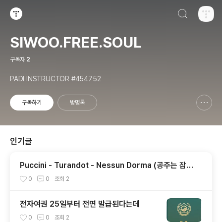
검색하기
티스토리
SIWOO.FREE.SOUL
구독자
2
PADI INSTRUCTOR #454752
구독하기
방명록
신고하기 레이어
열기
인기글
Puccini - Turandot - Nessun Dorma (공주는 잠못
들고) / Britain's Got Talent
0
0
조회
2
전자여권 25일부터 전면 발급된다는데
0
0
조회
2