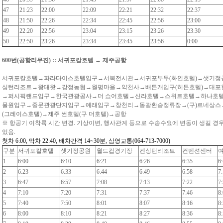
47
21:23
22:00
22:09
22:21
22:32
22:37
48
21:50
22:26
22:34
22:45
22:56
23:00
49
22:20
22:56
23:04
23:15
23:26
23:30
50
22:50
23:26
23:34
23:45
23:56
0:00
600번(공항리무진) :: 서귀포칼호텔 → 제주공항
서귀포칼호텔→파라다이스호텔입구→서복전시관→서귀포부두(화인호텔)→샛기정
싱턴리조트→왕대왓→강정농협→월평마을→약천사→배튼개입구(히든호텔)→대
→퍼시픽랜드입구→한국관광공사→더 쇼어호텔→신라호텔→스위트호텔→하나호
물원입구→중문관광단지입구→예래입구→창천리→동광환승정류장→(구)르네상
(그레이스호텔)→제주 썬호텔(구 더호텔)→공항
※ 항공기 이착륙 시간 변경. 기상이변, 행사관계 등으로 수송수요에 변동이 생길 경
있음.
첫차 6:00, 막차 22:40, 배차간격 14~30분, 삼영교통(064-713-7000)
구분
서귀포칼호텔
샛기정공원
월드컵경기장
켄싱턴리조트
컨벤션센터
1
6:00
6:10
6:21
6:26
6:35
6
2
6:23
6:33
6:44
6:49
6:58
7
3
6:47
6:57
7:08
7:13
7:22
7
4
7:10
7:20
7:31
7:37
7:46
8
5
7:40
7:50
8:01
8:07
8:16
8
6
8:00
8:10
8:21
8:27
8:36
8