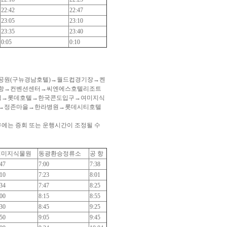
22:42
22:47
23:05
23:10
23:35
23:40
0:05
0:10
공원(구뉴경남호텔)→월드컵경기장→켄
포항→컨벤션센터→씨엔에스호텔리조트
텔→롯데호텔→한국콘도입구→여미지식
스→정존마을→한라병원→롯데시티호텔
우에는 증회 또는 운행시간이 조정될 수
여미지식물원
동광환승정류소
공 항
:47
7:00
7:38
:10
7:23
8:01
:34
7:47
8:25
:00
8:15
8:55
:30
8:45
9:25
:50
9:05
9:45