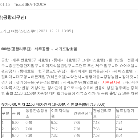
.01.15
Tissot SEA-TOUCH ..
0번(공항리무진)
 그리고 여행/스킨스쿠버
2021. 12. 21. 13:05 |
600번(공항리무진) : 제주공항 → 서귀포칼호텔
공항→제주 썬호텔(구 더호텔)→롯데시티호텔(구 그레이스호텔)→한라병원→정
구→중문관광단지입구→여미지식물원입구→그랜드 조선 제주 입구→더 쇼어호텔
관광공사→롯데호텔→한국콘도입구(남)→플레이케이팝박물관(서)→씨 에스호텔→
절리대→대포항→배튼개입구(히든호텔)→약천사→월평마을→강정농협→왕대왓→
경기장→샛기정공원(구뉴경남호텔)→서귀포부두(화인호텔)→
서복전시관
→파라다
이착륙 시간 변경. 기상이변, 행사관계 등으로 수송수요에 변동이 생길 경우에는 증회
항 출발 22:20, 22:50분 차량은 테디벨리골프장 정류소 정차.※ 공항 출발 22:50분 
첫차 6:00, 막차 22:50, 배차간격 18~30분, 삼영교통(064-713-7000)
동광환승정류
여미지식물
켄싱턴리조
월드컵경기
구분
공 항
컨벤션센터
소
원
트
장
1
6:00
6:40
6:52
7:06
7:18
7:24
2
6:20
7:00
7:12
7:26
7:38
7:44
3
6:40
7:20
7:32
7:46
7:58
8:04