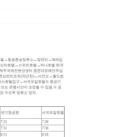
존마을→동광환승정류소→창천리→예래입
→신라호텔→스위트호텔→하나호텔 한국
 제주국제컨벤션센터 중문대포해안주상
켄싱턴리조트(약근천)→서건도→월드컵
이스호텔입구→서귀포칼호텔※ 항공기
 또는 운행시간이 조정될 수 있음.※ 공
차량은 수모루 정류소 정차.
샛기정공원
서귀포칼호텔
7:31
7:38
7:51
7:58
8:11
8:18