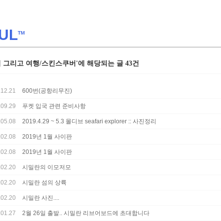
UL
TM
미 그리고 여행/스킨스쿠버'에 해당되는 글 43건
.12.21
600번(공항리무진)
.09.29
푸켓 입국 관련 준비사항
.05.08
2019.4.29 ~ 5.3 몰디브 seafari explorer :: 사진정리
.02.08
2019년 1월 사이판
.02.08
2019년 1월 사이판
.02.20
시밀란의 이모저모
.02.20
시밀란 섬의 상륙
.02.20
시밀란 사진....
.01.27
2월 26일 출발.. 시밀란 리브어보드에 초대합니다