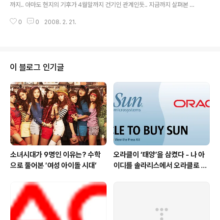
어있다. 한 달된 이 깨알홍어는 수족관 번식프로그램의 일
까지.. 아마도 현지의 기후가 4월말까지 건기인 관계인듯.. 지금까지 살펴본 샵
환으로 '인어공주의 지갑'으로 불리는 알주머니에서 부화
들중에서 오픈워터+어드밴스 비용이 가장 저렴(?)한 곳인듯 합니다.
된 12마리 새끼 중의 하나이다. "얼굴이 아주 특이하죠. 분
0
0
2008. 2. 21.
명히 웃는 것 같지 않나요?" 수족관 측은 독특한 생김새때
문..
이 블로그 인기글
소녀시대가 9명인 이유는? 수학
오라클이 ‘태양’을 삼켰다 - 나 아
으로 풀어본 ′여성 아이돌 시대’
이디를 솔라리스에서 오라클로 바
꿔야 하나 ?