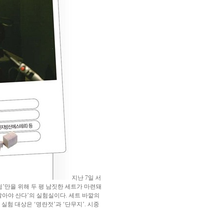
지난 7일 서
실험’만을 위해 두 평 남짓한 세트가 마련돼
알아야 산다’의 실험실이다. 세트 바깥의
험 대상은 ‘명란젓’과 ‘단무지’. 시중