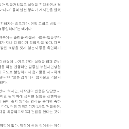
밀접한 먹을거리들로 실험을 진행하면서 격
 아니냐” 등의 날선 항의가 게시판을 달궜
 전하자는 의도지만, 현장 고발로 비칠 수
) 동일하다”는 얘기다.
른 한쪽에는 솔리톨·아질산나트륨·엘글루타
가 지나 김 피디가 직접 맛을 봤다. 다른
과장된 표정을 짓지 않는지 등을 확인하기
 배탈이 나기도 했다. 실험을 함께 준비
험을 직접 진행하던 김종실 부천시민생협
생이 극도로 불량하거나 첨가물을 지나치게
된다”며 “보통 업계에서 첨가물로 먹을거
했다.
다. 하지만, 제작진의 반응은 담담했다.
’이란 원칙 아래 정확한 실험을 진행하는
건 몸에 좋지 않다는 인식을 준다면 족하
 한다. 현장 제작피디가 1차로 편집하면,
 다음 최종적으로 3차 편집을 한다는 것이
막힘이 없다. 제작에 공동 참여하는 아이