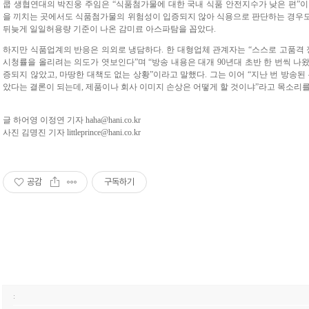
쿱 생협연대의 박진웅 주임은 “식품첨가물에 대한 국내 식품 안전지수가 낮은 편”
을 끼치는 곳에서도 식품첨가물의 위험성이 입증되지 않아 식용으로 판단하는 경우도 
뒤늦게 일일허용량 기준이 나온 감미료 아스파탐을 꼽았다.
하지만 식품업계의 반응은 의외로 냉담하다. 한 대형업체 관계자는 “스스로 고품격
시청률을 올리려는 의도가 엿보인다”며 “방송 내용은 대개 90년대 초반 한 번씩 나
증되지 않았고, 마땅한 대책도 없는 상황”이라고 말했다. 그는 이어 “지난 번 방송된
았다는 결론이 되는데, 제품이나 회사 이미지 손상은 어떻게 할 것이냐”라고 목소리를
글 하어영 이정연 기자
haha@hani.co.kr
사진 김명진 기자
littleprince@hani.co.kr
공감
구독하기
: