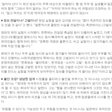
‘알아야 산다’가 최근 방송가의 주목 대상으로 떠올랐다. 햄·껌·두부 등 실생활과 
려와 함께 “그래서 먹지 말라는 거냐” “어차피 먹어야 하는 데 위험성만 조장하는 것
다. “알고 먹자는 것”이란 제작진의 해명에도 논란이 끊이지 않는다.
■ 정보 전달이냐? 고발이냐?
현장 실험을 맡은 김석범 피디는 “좀더 객관적인 정보를
도 있을 것 같다”고 했다. “결론적으로 몰랐던 사실을 전달한다는 측면에서는 (고발과
명란젓 제작 실험이 시작됐다. 한쪽에는 천일염·흑설탕 등이 단출하게 놓였고, 다
민산나트륨(일명 엠에스지)·색소 등이 빼곡하게 놓였다. 재료를 섞기 시작한 지 5분여
제작진들도 함께 따라 한다. “정확한 계량은 물론이고, 비교 실험이니 참가자들이 
위해 직접 맛을 봅니다.”
화제가 된 지난 두부 실험 당시엔 실수로 첨가물이 제대로 들어가지 않은 두부를 먹고
하고 진행하는 ㈔한국생협연대 쪽에서는 현장 고발보다 더 낫다고 반기고 있다. 실
운영위원장은 “문화방송 <불만제로>, 한국방송 <소비자 고발> 등과 공조해서 위
많이 넣는 현장을 고발한 경우도 있었지만, 직접 고발은 시간이 지나면 다시 원점이 
리를 만드는 실험을 차분하게 보여주면서 정보를 전달하는 게 옳다는 판단”이라고 말
■ 불안 조장? 냉담한 업계
시청률을 올리려고 불안을 부추기는 것 아니냐는 시선이 있
김 피디는 “‘최대한 자극적이지 않게’ ‘업체 가운데 선의의 피해자가 생기지 않도록
게 할 수 있는 최대치”라고 말한다. 그는 “햄을 편식했던 아이들에게 그것만 먹는 
다”고 했다. 제작진은 자극적 영상을 내보내지 않기 위해 세 차례의 편집을 거친다고
책임 피디가 함께 보며 의견을 나눈 뒤 2차 편집을 하고, 전체 팀원들에게 시사를 한
다.
‘위험할 수 있다’는 가능성만 두고 위험을 단정하는 것 아니냐는 질문에도 제작진은 