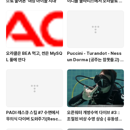
으로 풀어본 ′여성 아이돌 시대’
이디를 솔라리스에서 오라클로 바
꿔야 하나 ?
오라클은 BEA 먹고, 썬은 MySQ
Puccini - Turandot - Ness
L 품에 안다
un Dorma (공주는 잠못들고) /
Britain's Got Talent
PADI 레스큐 스킬 #7 수면에서
오픈워터 개방수역 다이브 #3 ::
무의식 다이버 도와주기(Rescu
조절된 비상 수영 상승 ( 유동성다
e Exercise 7 – Unresponsiv
이브 )