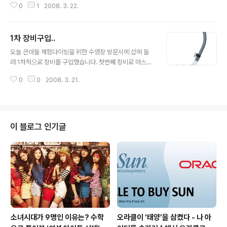
0
1
2008. 3. 22.
1차 장비구입..
글 내용
오늘 큰아들 체험다이빙을 위한 수영장 방문시에 샵에 들
려 1차적으로 장비를 구입했습니다. 첫번쨰 장비로 마스
크.. TUSA 제품으로 돗수가 필요한 관계로 2안식입니다.
0
0
2008. 3. 21.
금일 경험한 바로는 약간 들뜨는것 같긴 한데... 써봐야 알
겠죠 ? 가격은 9만 5천원 ( 추가적으로 렌즈 3만5천원 *
2개 추가 ) 총 16만 5천원입니다. 두번쨰는 스노클.. 같은
TUSA제품으로 SP-170이며 가격은 6만5천원입니다.
모두 같은 파란색 계통입니다. 총 금일 23만원이 들어갔네
이 블로그 인기글
요
소녀시대가 9명인 이유는? 수학
오라클이 ‘태양’을 삼켰다 - 나 아