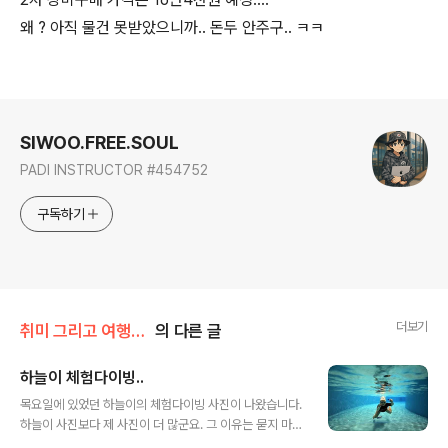
왜 ? 아직 물건 못받았으니까.. 돈두 안주구.. ㅋㅋ
로그 정보
SIWOO.FREE.SOUL
PADI INSTRUCTOR #454752
구독하기
더보기
취미 그리고 여행/스킨스쿠버
의 다른 글
하늘이 체험다이빙..
글 내용
목요일에 있었던 하늘이의 체험다이빙 사진이 나왔습니다.
하늘이 사진보다 제 사진이 더 많군요. 그 이유는 묻지 마세
요!!