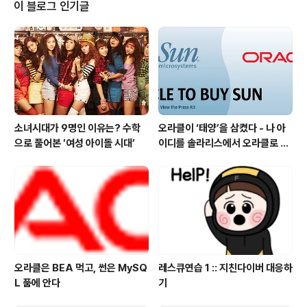
스 행성궤도에서 우주의 신비를 파헤치는 임무를 받고 파
이 블로그 인기글
견된 솔라리스 특수임무팀에 지구와의 교신은 차단되고 미
스터리한 사건이 벌어지기 시작한다. 하나둘 대원들은 알
수 없고 힘에 의해 조정된다. 이곳에 파견된 솔라리스 특수
임..
소녀시대가 9명인 이유는? 수학
오라클이 ‘태양’을 삼켰다 - 나 아
으로 풀어본 ′여성 아이돌 시대’
이디를 솔라리스에서 오라클로 바
꿔야 하나 ?
오라클은 BEA 먹고, 썬은 MySQ
레스큐연습 1 :: 지친다이버 대응하
L 품에 안다
기