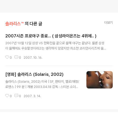
더보기
솔라리스™
의 다른 글
2007시즌 프로야구 종료... ( 삼성라이온즈는 4위에.. )
글 내용
2007년 10월 12일 삼성 VS 한화전을 끝으로 올해 야구는 끝났다. 물론 삼성
이 올해에도 우승할것이라고는 생각하지 않았지만 최소한 코리안시리즈에 올라
가기만을 희망했었는데 특히 마지막 한화전에는 오승환이 올라와 홈런두방을
0
0
2007. 10. 16.
맞았다. 결과는 3:5 홈런 두방이 아니었으면 연장전까지 갈 수 있는 경기였을까
? 내년에는 응원팀이 이만수코치가 있는 SK로 넘어갈지.. 아님 삼성라이온즈에
계속 남아 있을지 는 모르지만 .. 이제 내년을 기약하며.. 삼성이 못한 우승을 이
[영화] 솔라리스 (Solaris, 2002)
만수 코치가 있는 SK에서 해주길 바란다.
글 내용
솔라리스 (Solaris, 2002) 미국 | SF, 판타지, 멜로/애정/
로맨스 | 99 분 | 개봉 2003.04.18 감독 : 스티븐 소더버
그 출연 : 조지 클루니, 나타샤 맥켈혼, 제레미 데이비스, 비
0
0
2007. 3. 14.
올라 데이비스, 울리히 터커 국내 등급 : 12세 관람가 해외
등급 : PG-13 공식 홈페이지 : 해외 http://solaristhem
ovie.com/ 메인카피 : How Far Will You Go For A S
econd Chance? - 줄거리 - 머나먼 저편의 우주, 솔라리