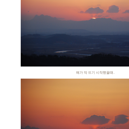
해가 막 뜨기 시작했을떄..