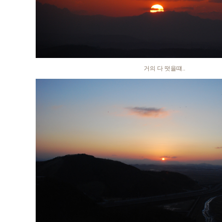
거의 다 떳을떄..