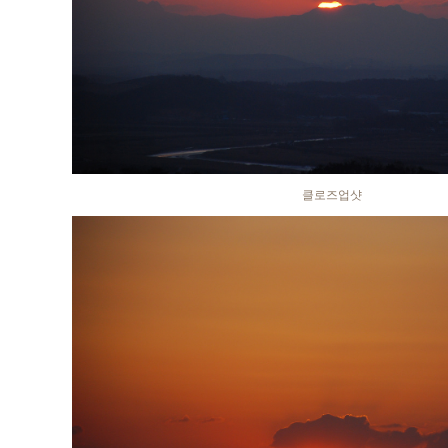
클로즈업샷