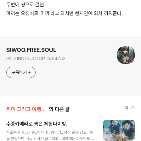
두번에 쌍으로 걸린..
미끼는 오징어로 '미끼'라고 외치면 현지인이 와서 끼워준다.
로그 정보
SIWOO.FREE.SOUL
PADI INSTRUCTOR #454752
구독하기
더보기
취미 그리고 여행/여행
의 다른 글
수중카메라로 찍은 체험다이빙..
글 내용
산호속의 물고기들..체험다이빙이라.. 항상 줄을 잡고.. 줄
을 안잡으면 바로 강사가 잡으라고.. 배경에는 아무것도 없