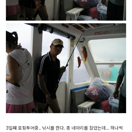
3일쨰 호핑투어중.. 낚시를 한다. 총 네마리를 잡았는데... 하나씩