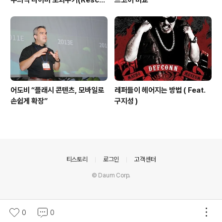
무의식 다이버 도와주기(Rescu
드코어 비교
e Exercise 7 – Unresponsiv
e Diver at the S
어도비 “플래시 콘텐츠, 모바일로
레퍼들이 헤어지는 방법 ( Feat.
손쉽게 확장”
구지성 )
의안내
티스토리
로그인
고객센터
© Daum Corp.
0
0