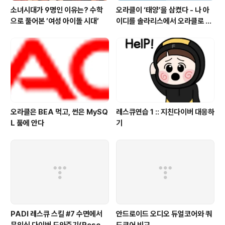
소녀시대가 9명인 이유는? 수학
오라클이 ‘태양’을 삼켰다 - 나 아
으로 풀어본 ′여성 아이돌 시대’
이디를 솔라리스에서 오라클로 바
꿔야 하나 ?
오라클은 BEA 먹고, 썬은 MySQ
레스큐연습 1 :: 지친다이버 대응하
L 품에 안다
기
PADI 레스큐 스킬 #7 수면에서
안드로이드 오디오 듀얼코어와 쿼