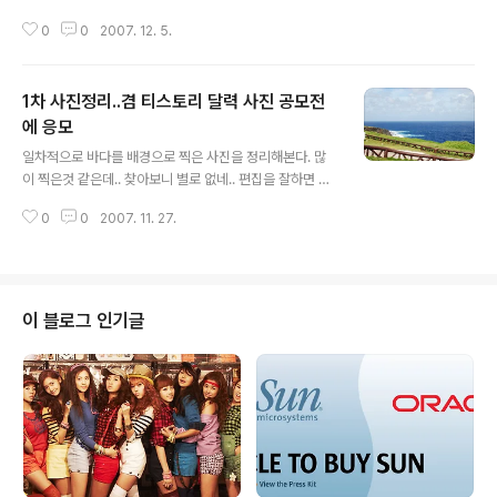
네.. 이제서야 모여드는 물고기들.. 불가사리라는데.. 딱딱
0
0
2007. 12. 5.
하지만 살아있단다..
1차 사진정리..겸 티스토리 달력 사진 공모전
에 응모
글 내용
일차적으로 바다를 배경으로 찍은 사진을 정리해본다. 많
이 찍은것 같은데.. 찾아보니 별로 없네.. 편집을 잘하면 조
정을 해보겠는데.. 오늘 한거라곤 내 Dual 모니터에 맞는
0
0
2007. 11. 27.
사진 하나를 사이즈만 조정해서 배경화면 바꾼것..
이 블로그 인기글