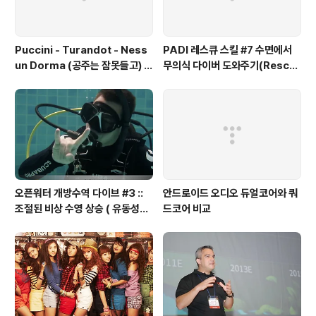
Puccini - Turandot - Ness
PADI 레스큐 스킬 #7 수면에서
un Dorma (공주는 잠못들고) /
무의식 다이버 도와주기(Rescu
Britain's Got Talent
e Exercise 7 – Unresponsiv
e Diver at the S
오픈워터 개방수역 다이브 #3 ::
안드로이드 오디오 듀얼코어와 쿼
조절된 비상 수영 상승 ( 유동성다
드코어 비교
이브 )