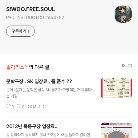
SIWOO.FREE.SOUL
PADI INSTRUCTOR #454752
구독하기
더보기
솔라리스™
의 다른 글
문학구장.. SK 입장료.. 좀 준수 ??
글 내용
근데.. 문제는 문학은 삼성:SK 경기가 주말에는 거의 없다
는 거징..
0
0
2013. 4. 2.
2013년 목동구장 입장료..
글 내용
좀 심하다고 생각하지 않나 ? 주말에 애들 둘하고 갈려면