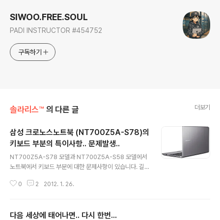
SIWOO.FREE.SOUL
PADI INSTRUCTOR #454752
구독하기
더보기
솔라리스™
의 다른 글
삼성 크로노스노트북 (NT700Z5A-S78)의
키보드 부분의 특이사항.. 문제발생..
글 내용
NT700Z5A-S78 모델과 NT700Z5A-S58 모델에서
노트북에서 키보드 부분에 대한 문제사항이 있습니다. 길
이가 긴 키보드 자판.. 대표적으로 SPACE입니다. 타 노트
0
2
2012. 1. 26.
북에서는 발생되지 않는 것인데 양쪽 사이드를 누르면 키
보드가 동작하지 않습니다. 영상을 보시면 알게지만 커서
는 글씨의 중간에 두고.. SPACE를 누르는데 반응하지 않
다음 세상에 태어나면.. 다시 한번...
습니다. 중심부를 누르면 동작을 합니다. A/S센터에서 동