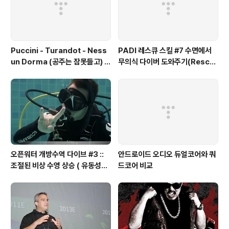
Puccini - Turandot - Ness
PADI 레스큐 스킬 #7 수면에서
un Dorma (공주는 잠못들고) /
무의식 다이버 도와주기(Rescu
Britain's Got Talent
e Exercise 7 – Unresponsiv
e Diver at the S
오픈워터 개방수역 다이브 #3 ::
안드로이드 오디오 듀얼코어와 쿼
조절된 비상 수영 상승 ( 유동성다
드코어 비교
이브 )