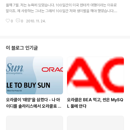
글 내용
일기종으로 교환을 한뒤에 다시 한번 해보니.. 헐.. 동일증
올해 7월. 저는 뉴욕에 있었습니다. 100일간의 미국 렌터카 여행이라는 이유로
상이 또 나오네요. 담당 A/S기사의 말.. 환불신청해 드릴까
말이죠. 제 사랑하는 그녀는 그래서 100일간 저와 생이별을 해야 했었습니다.
요 ?? 일단 당시에는 별다른 대안이 없어서.. 일단 가지고 1
그렇기에 미안한 마음을 항상 가지고 있었습니다. 2년 가까이 만나온 그녀와 꼭
층에 있는 디지털플라자로 가서 구매한 직원에게 애기를
0
0
2010. 11. 24.
결혼을 하고 싶었고, 그래서 여행 도중에 프로포즈를 위한 준비를 준비하게 되
했습니다. 그리고 전시되어 있던 노트북을 테스트 해보니..
었습니다. 처음에는 어떤 프러포즈를 할 까 할까 고민이 참 많았습니다. 촛불을
크로노스 모델 (..
켜고 그 안에 '사랑해' 라고 적는 것에서부터, 레스토랑에서 식사를 하고 반지를
건네주는 특별한 이벤트들을 가장 많이 하더군요. 하지만, 제 그녀에게는 조금
더 기억될만한 저만 할 수 있는 특별한 프러포즈가 하고 싶었습니다. 제 사랑하
이 블로그 인기글
는 사람은 사람들 앞에서 다같이 축하받는 것 보다는 단둘이 있는 시간을 즐기
는 사람이기..
오라클이 ‘태양’을 삼켰다 - 나 아
오라클은 BEA 먹고, 썬은 MySQ
이디를 솔라리스에서 오라클로 바
L 품에 안다
꿔야 하나 ?