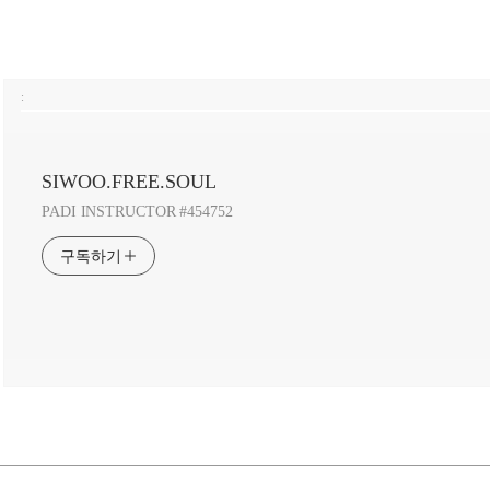
:
SIWOO.FREE.SOUL
PADI INSTRUCTOR #454752
구독하기