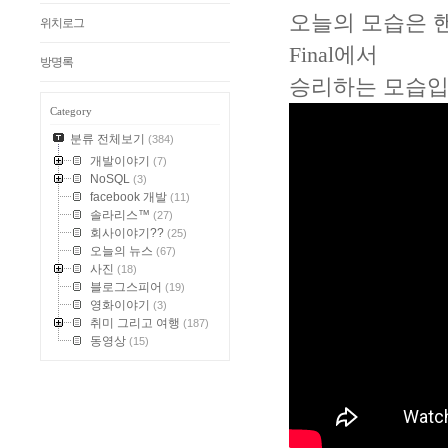
오늘의 모습은 핸
위치로그
Final에서
방명록
승리하는 모습입
Category
분류 전체보기
(384)
개발이야기
(7)
NoSQL
(3)
facebook 개발
(11)
솔라리스™
(27)
회사이야기??
(25)
오늘의 뉴스
(67)
사진
(18)
블로그스피어
(19)
영화이야기
(3)
취미 그리고 여행
(187)
동영상
(15)