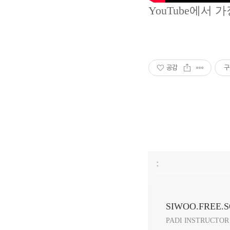
YouTube에서
공감
구
:
SIWOO.FREE.
PADI INSTRUCTOR 